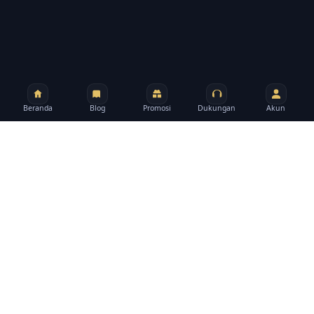
Beranda
Blog
Promosi
Dukungan
Akun
BRAND
Tentang rpzzz
rpzzz membantu Anda berpindah dari promo ke
bantuan, artikel, dan halaman akun tanpa harus
mencari dari awal.
Tim Editorial rpzzz
Terakhir ditinjau 2026-03-29
Bantuan pengguna