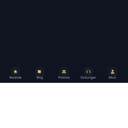
Beranda
Blog
Promosi
Dukungan
Akun
BRAND
Tentang rpzzz
rpzzz membantu Anda berpindah dari promo ke