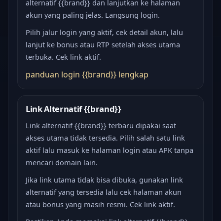
alternatif {{brand}} dan lanjutkan ke halaman
akun yang paling jelas. Langsung login.
Pilih jalur login yang aktif, cek detail akun, lalu
lanjut ke bonus atau RTP setelah akses utama
terbuka. Cek link aktif.
panduan login {{brand}} lengkap
Link Alternatif {{brand}}
Link alternatif {{brand}} terbaru dipakai saat
akses utama tidak tersedia. Pilih salah satu link
aktif lalu masuk ke halaman login atau APK tanpa
mencari domain lain.
Jika link utama tidak bisa dibuka, gunakan link
alternatif yang tersedia lalu cek halaman akun
atau bonus yang masih resmi. Cek link aktif.