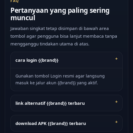
FAQ
Pertanyaan yang paling sering
muncul
Jawaban singkat tetap disimpan di bawah area
tombol agar pengguna bisa lanjut membaca tanpa
mengganggu tindakan utama di atas.
+
cara login {{brand}}
Gunakan tombol Login resmi agar langsung
masuk ke jalur akun {{brand}} yang aktif.
+
link alternatif {{brand}} terbaru
+
download APK {{brand}} terbaru