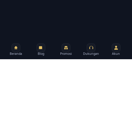
Beranda
Blog
Promosi
Dukungan
Akun
BRAND
Tentang rpzzz
rpzzz membantu Anda berpindah dari promo ke
bantuan, artikel, dan halaman akun tanpa harus
mencari dari awal.
Tim Editorial rpzzz
Terakhir ditinjau 2026-03-29