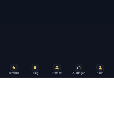
Beranda
Blog
Promosi
Dukungan
Akun
BRAND
Tentang rpzzz
rpzzz membantu Anda berpindah dari promo ke